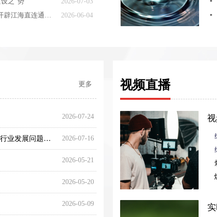
设之“势”
2026-07-03
넷
平陆运河全线通水 西南开辟江海直连通道 字体： 小 中 大 分享到：
2026-06-04
넷
视频直播
更多
2026-07-24
视
新修订的商标法明年1月1日起施行，着力破解困扰行业发展问题—— 彰显商标不是“藏品”而是“用品”
2026-07-16
2026-05-21
2026-05-20
2026-05-09
实