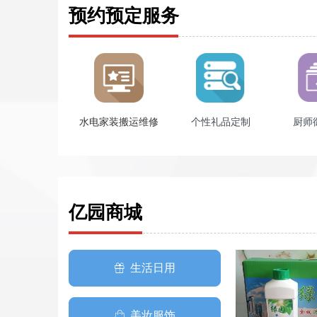
预约预定服务
水电家装搬运维修
个性礼品定制
厨师
亿园商城
生活日用
ꁠ
美妆服饰
ꂆ