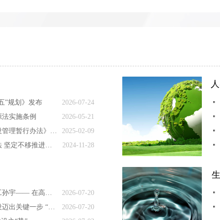
人
五”规划》发布
2026-07-24
넷
源法实施条例
2026-05-21
넷
《抽水蓄能电站开发建设管理暂行办法》印发
2025-02-09
넷
深入学习贯彻落实能源法 坚定不移推进能源行业高质量发展
2024-11-28
넷
内蒙古风电场叶片维修工孙宇—— 在高空为风机做“微创手术”
2026-07-20
넷
我国空间太阳能电站建设迈出关键一步 “逐日”蹄疾，电从太空来
2026-07-20
넷