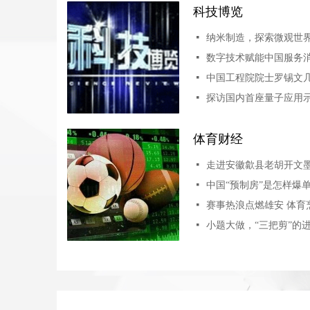
科技博览
넷
纳米制造，探索微观世
넷
数字技术赋能中国服务
넷
넷
体育财经
넷
넷
中国“预制房”是怎样爆
넷
赛事热浪点燃雄安 体育
넷
小题大做，“三把剪”的