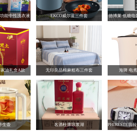
功能中性洗衣液
EKCO威尔蓝三件套
德博莱 低糖电饭煲
家油礼盒A款
无印良品棉麻粗布三件套
海牌 电煮锅
养生壶
名酒杜康琼浆湖