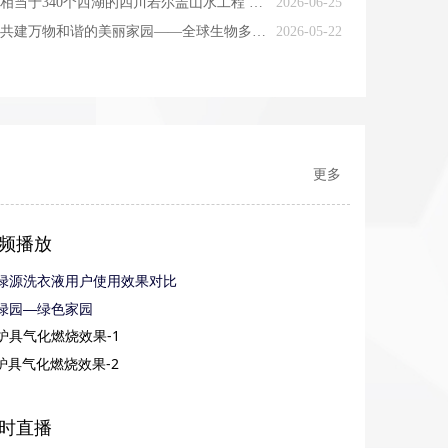
相当于340个西湖的四川若尔盖山水工程 背后是一场生态攻坚战
2026-06-25
共建万物和谐的美丽家园——全球生物多样性保护的中国贡献
2026-05-22
更多
频播放
绿源洗衣液用户使用效果对比
绿园—绿色家园
炉具气化燃烧效果-1
炉具气化燃烧效果-2
时直播