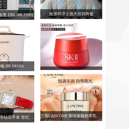
恒源祥浮士德天丝四件套
 DBL-ML3S001
 HP-D618A
兰蔻LANCOME菁纯臻颜精萃乳霜60ml
PHIRESTE翡拉蒂钻石手表 世纪之星（红色）PH8833B