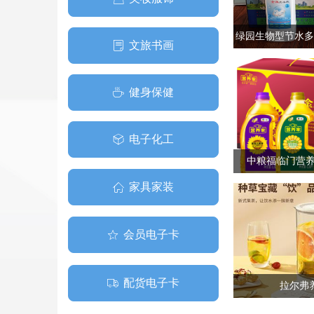
绿园生物型节水多
文旅书画
ꂓ
健身保健
ꄘ
电子化工
ꁦ
中粮福临门营养
家具家装
ꀇ
会员电子卡
ꄃ
配货电子卡
ꄉ
拉尔弗