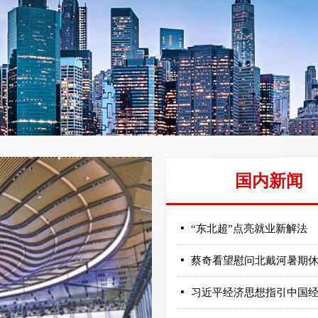
国内新闻
넷
“东北超”点亮就业新解法
넷
蔡奇看望慰问北戴河暑期
넷
习近平经济思想指引中国