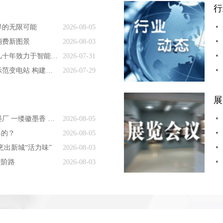
行
界的无限可能
2026-08-05
넷
消费新图景
2026-08-03
넷
中国工程院院士罗锡文几十年致力于智能农机研发—— “泥腿”院士办起智慧农场
2026-07-31
넷
探访国内首座量子应用示范变电站 构建新型电力系统，有套“量子方案”
2026-07-29
넷
展
走进安徽歙县老胡开文墨厂 一缕徽墨香 玩转新消费
2026-08-05
넷
单的？
2026-08-05
넷
烹出新城“活力味”
2026-08-03
넷
进阶路
2026-08-03
넷