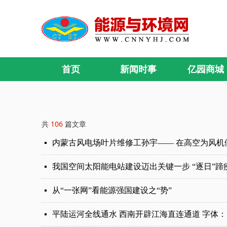
首页
新闻时事
亿园商城
共
106
篇文章
内蒙古风电场叶片维修工孙宇—— 在高空为风机做
넷
我国空间太阳能电站建设迈出关键一步 “逐日”蹄
넷
从“一张网”看能源强国建设之“势”
넷
平陆运河全线通水 西南开辟江海直连通道 字体： 
넷