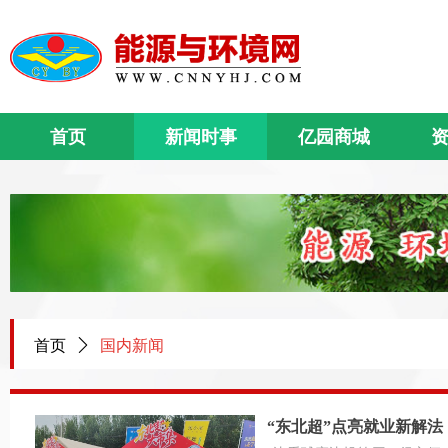
首页
新闻时事
亿园商城
首页
ꄲ
国内新闻
“东北超”点亮就业新解法