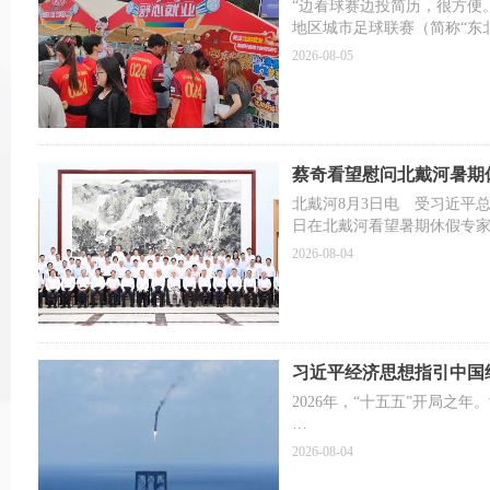
“边看球赛边投简历，很方便
地区城市足球联赛（简称“东
言。
2026-08-05
借“东北超”东风，沈阳市
业”抖音平台，抢抓赛前、赛
球”到“找岗”，从“引客观赛
茵场外点亮就业新解法。
蔡奇看望慰问北戴河暑期
北戴河8月3日电 受习近平
日在北戴河看望暑期休假专
专家人才致以诚挚问候。
2026-08-04
习近平经济思想指引中国
2026年，“十五五”开局之
上半年，面对更趋复杂严峻
2026-08-04
各种外部冲击和内部困难，