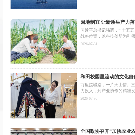
“要坚定信心、攻坚克难，
船到中流浪更急，奋楫扬
因地制宜 让新质生产力
在以习近平同志为核心的党
习近平总书记强调，“‘十五
上下锐意进取、迎难而上，
战略位置，以科技创新为引
经济巨轮动力更加强劲、底
积极发展新兴产业、超前布局
2026-07-31
域。
划纲要围绕“建设现代化产业
业”“培育壮大新兴产业和未来
系”等一系列重大举措。今年
实体经济上，因地制宜发展新
揭示了新时代经济发展的内
和田校园里流动的文化自
万里援疆路，一片天山情。
力投入，到产业协作的精准发
式”滋养，以实干担当书写援
2026-07-30
月27日起，人民网推出“情满
全国政协召开“加快农业