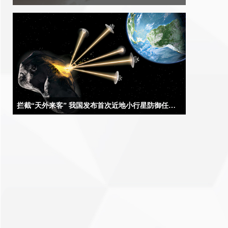
流水像一把锋利的刻刀，将石山内外雕刻成自己想要的模样。
拦截“天外来客” 我国发布首次近地小行星防御任务方案设想
合肥9月5日电（记者吴慧珺、贾稀荃）记者5日从在安徽省黄
山市举办的第二届深空探测（天都）国际会议上获悉，我国正
在策划实施首次近地小行星防御任务，并发布首次近地小行星
防御任务方案设想，任务计划选用“伴飞+动能撞击+伴飞”模
式。