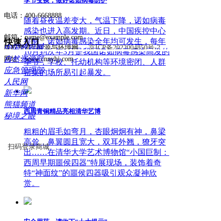
季节变换，做好诺如病毒防护
电话：400-6668888
随着昼夜温差变大，气温下降，诺如病毒
感染也进入高发期。近日，中国疾控中心
邮箱：name@example.com
提醒，诺如病毒感染全年均可发生，每年
快速入口
中国政府网
版权所有©能源与环境网
京ICP备2022004850号-2
10月到次年3月是我国诺如病毒感染高发的
自然资源部
网址：www.cnnyhj.com
季节，学校、托幼机构等环境密闭、人群
应急管理部
密集的场所易引起暴发。
人民网
新华网
熊猫频道
西周青铜精品亮相清华艺博
秘境之眼
粗粗的眉毛如弯月，杏眼炯炯有神，鼻梁
高耸，鼻翼圆且宽大，双耳外翘，獠牙突
扫码登录商城
出……在清华大学艺术博物馆“小国巨制：
西周早期噩侯四器”特展现场，装饰着奇
特“神面纹”的噩侯四器吸引观众凝神欣
赏。