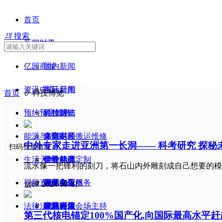
首页
끠
搜索
新闻时事
亿园商城
国内新闻
资讯中心
国际新闻
生活日用
首页
ꄲ
科技博览
预约预定服务
美妆服饰
科技博览
能源与环保
文旅书画
体育财经
水电家装搬运维修
中外专家走进亚洲第一长洞—— 科考研究 探秘未
扫码登录商城
生活天地
健身保健
行业动态
个性礼品定制
世界能源
流水像一把锋利的刻刀，将石山内外雕刻成自己想要的模
视频直播
电子化工
展览会议
厨师御厨服务
人类与自然
传承文化
넶
67
2024-09-11
法律法规
家具家装
庆典会议会场主持
能源利用
宜居环境
视频播放
第三代核电锚定100%国产化,向国际最高水平赶