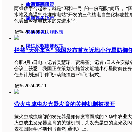
旅游餐宿预定
生态与环保
生活百科
实时直播
能源法规政策
两组数字合起来，就是“国和一号”的一份亮眼“简历”。“
水堆及高温气冷堆核电站”开发的三代核电自主化标志性
家政服务
旅游娱乐
环境法规政策
代表当今核电技术的先进水平。
넶
93
2024-09-11
保洁服务
其他领域法规政策
陪练代驾服务
民生民权法规政策
拦截“天外来客” 我国发布首次近地小行星防御
合肥9月5日电（记者吴慧珺、贾稀荃）记者5日从在安
会议上获悉，我国正在策划实施首次近地小行星防御任务
任务计划选用“伴飞+动能撞击+伴飞”模式。
넶
36
2024-09-11
萤火虫成虫发光器发育的关键机制被揭开
萤火虫成虫腹部的发光器是如何发育而成的？华中农业大
火虫成虫发光器发育的关键机制，为发光昆虫的发光及闪
表在国际学术期刊《自然·通讯》上。