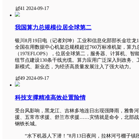
넶
41
2024-09-17
我国算力总规模位居全球第二
银川8月19日电（记者刘坤）工业和信息化部部长金壮龙1
全国在用数据中心机架总规模超过760万标准机架，算力总
（197EFLOPS），位居全球第二，服务器、计算机、
纽节点建设130条干线光缆。算力应用广泛深入到政务
新模式、新业态，为经济高质量发展注入了强大动力。
넶
49
2024-09-17
科技支撑精准高效处置险情
受台风影响，黑龙江、吉林多地连日出现强降雨，雅鲁河
援、五常市求援、舒兰市求援……灾情就是命令，北部战
钢铁长城。
“水下机器人下潜！”8月13日夜间，拉林河弓棚子镇