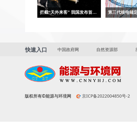
拦截“天外来客” 我国发布首次近地小行星防御任务方案设想
合肥9月5日电（记者吴慧珺、贾稀
两组数字合起来，
荃）记者5日从在安徽省黄山市举办
一份亮眼“简历”。
的第二届深空探测（天都）国际会议
国家重大科技专项
上获悉，我国正在策划实施首次近地
及高温气冷堆核电
快速入口
中国政府网
自然资源部
小行星防御任务，并发布首次近地小
电自主化标志性
行星防御任务方案设想，任务计划选
计的中国核电技
用“伴飞+动能撞击+伴飞”模式。
电技术的先进水
版权所有©能源与环境网
京ICP备2022004850号-2