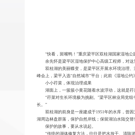
“快看，斑嘴鸭！”重庆梁平区双桂湖国家湿地公园
余先怀是梁平区湿地保护中心高级工程师，对这里的鸟
双桂湖的美丽蝶变，是梁平区开展水环境治理、湿
峰会上，梁平入选“自然城市”平台；此前《湿地公约
小小荇菜，体现治理成果
湖面上，一簇簇小黄花随着水波浮动，这就是荇
“荇菜对生长环境极为挑剔。”梁平区林业局党组书
长。”
双桂湖的前身是一座建成于1951年的水库，曾因
湖周边林盘群落，保护自然岸线；保留湖泊水陆交替
保护的故事，要从水说起。
“传统的湖体修复方法，往往是把水放干、清除淤泥