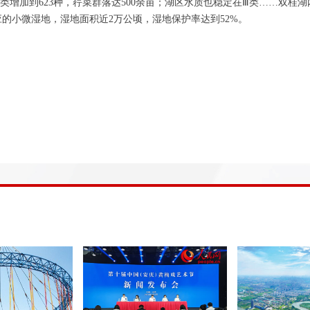
增加到623种，荇菜群落达500余亩；湖区水质也稳定在Ⅲ类……双桂湖
的小微湿地，湿地面积近2万公顷，湿地保护率达到52%。