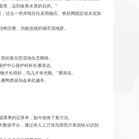
藻类，达到改善水质的目的。”
者，过去一些岸线往往采用抛石、铁丝网固定或水泥加
结构完整、功能连续的城市湿地群。
里的复合型湿地生态网络。
保护中心保护科科长潘涛说。
物才长得好，鸟儿才肯光顾。”潘涛说。
只雁鸭类候鸟会来此越冬。
成厚厚的记录本，如今他有了新方法。
测大数据平台，通过录入上万张鸟类照片来训练AI识别