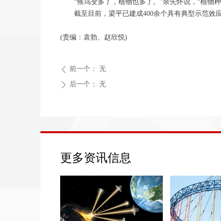
“候鸟变多了，植物也多了。”余先怀说，“植物种类
截至目前，梁平已建成400余个具有典型示范效应
(责编：袁勃、赵欣悦)
前一个：
无
ꄴ
后一个：
无
ꄲ
更多资讯信息