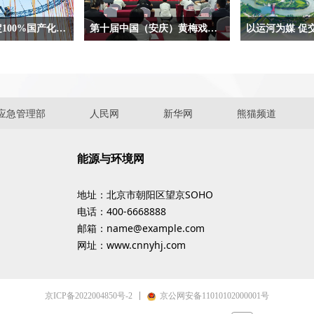
第三代核电锚定100%国产化,向国际最高水平赶超—— “国和一号”的自主创新之路
第十届中国（安庆）黄梅戏艺术节将于9月22日至10月8日举行
以运河为媒 促
就是“国和一号”的
北京9月4日电 （记者韦衍行）9月3
运河是人类的共同
“国和一号”是依托
日，第十届中国（安庆）黄梅戏艺术
承载着人类互联互
“大型先进压水堆
节新闻发布会在北京举行。会上宣
好愿望。穿越历史
站”开发的三代核
布，本届黄梅戏艺术节将于9月22日
发挥着水网主骨架
应急管理部
人民网
新华网
熊猫频道
成果，是完全自主设
至10月8日在安庆市举行。
能，推动了经济社
术品牌，代表当今核
平。
能源与环境网
地址：北京市朝阳区望京SOHO
电话：400-6668888
邮箱：name@example.com
网址：www.cnnyhj.com
京ICP备2022004850号-2
京公网安备11010102000001号