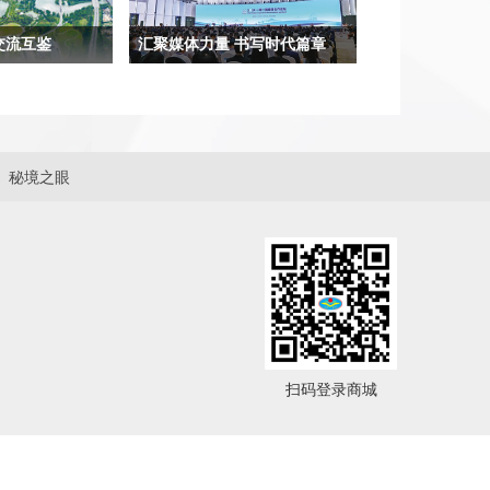
交流互鉴
汇聚媒体力量 书写时代篇章
财富和精神家园，
古巴和中国是好朋友、好同志、好兄
通、共享资源的美
弟，这是我们共同追求高质量合作的
，日夜奔腾，它们
坚实基石。通过加入共建“一带一
和水运大动脉等功
路”倡议，我们在文化、科技、教
秘境之眼
会发展。
育、体育、数字经济和知识产权等多
个领域实现交流与合作，在高质量发
展方面取得了实实在在的成果。
扫码登录商城