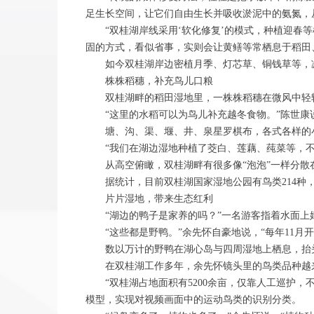
足生长空间，让它们自由生长并吸收淤泥中的氨氮，
“双桂湖岸线采用‘软化修复’的模式，种植迎春等
固的方式，看似省事，实则会让黄鳝等常栖息于稻田
如今双桂湖岸边密植月季、灯芯草、铜钱草等，减
株株稻穗，补充鸟儿口粮
双桂湖畔的稻田湿地里，一株株稻穗在微风中轻
“这里的水稻可以为鸟儿补充越冬食物。”陈世康
塘、沟、渠、堰、井、泉星罗棋布，各式各样的小
“我们在湖边湿地种植了茭白、莲藕、莼菜等，不
从高空俯瞰，双桂湖畔有很多像“泡泡”一样分散在
据统计，目前双桂湖国家湿地公园有鸟类214种，
片片湿地，带来生态红利
“湖边的鸭子是家养的吗？”一名游客指着水面上
“这些都是野鸭。”余先怀自豪地说，“每年11月
数以万计的野鸭在湖心岛与四周湿地上栖息，抬头
在双桂湖工作多年，余先怀镜头里的鸟类品种越来
“双桂湖占地面积有5200余亩，仅靠人工巡护，不
模型，实现对视频画面中的运动鸟类的识别分类。