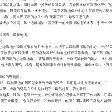
从而净化水体；同时向湖中投放鲇鱼等鱼类，吞食因水体富营养化产生的
植物，既美观又能防止水土流失。”梁平区湿地保护中心主任唐宏告诉记
、湖泊、河道淤泥层的水生生物“无家可归”，导致生态失衡。
缓水浪冲刷、防止边坡塌陷；高低不一的小微湿地连通水系，形成一个
轻摇曳，颗粒饱满。
说。
微湿地如珍珠点缀在这片土地上，构成了以双桂湖湿地为中心，半径5公
仅改善水环境质量，还为鸟类等野生动物提供根茎等食物。”梁平区湿地
湖四周的小微湿地群。“要选择利于蓄水、土壤沉降较厚的地方，水生植
包括青头潜鸭、棉凫、鸳鸯等国家重点保护野生动物。每年冬季，上万
嬉戏的野鸭问。
开始，双桂湖边的居民就会看到成群的鸭子，它们是从北方迁徙来的。”
望，成群的鹭鸟在空中盘旋翻飞，翩然起舞，蔚为壮观。
越多。以前，每巡护一次，余先怀都会在记录本上写下工作内容，积累
能完全覆盖。”余先怀介绍，2019年开始，他所在团队建设了鸟类AI监