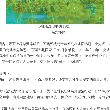
双桂湖湿地中的水雉。
余先怀摄
内，湖面上荇菜漂浮成片，斑嘴鸭成鸟带着幼鸟在水面畅游，余先怀一
儿十分熟悉：“斑嘴鸭是国家‘三有’保护动物。2018年它们第一次
地生态保护修复的一个缩影。今年10月，在联合国《生物多样性公约》
》第十四届缔约方大会上，梁平还入选“国际湿地城市”。
菜的花。
记、局长陈世康说，“不仅水质要好，还要富含其生长需要的微量元素。
为污染沦为“黑臭湖”。近年来，梁平区对双桂湖展开整治行动，以“严格
空间带、山地自然地貌，再现田园风光；保护野生动植物，划定生态保育
再放水，或是投放化学物质改善水质，但这两种方式都对生态平衡有影响