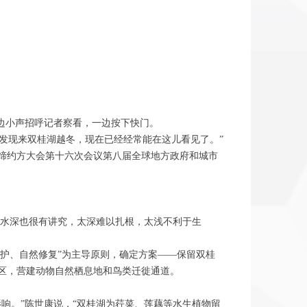
边小声招呼记者察看，一边按下快门。
被发现来双桂湖越冬，现在已经经常能在这儿看见了。”
缔约方大会第十六次会议第八届全球地方政府和城市
水深也很有讲究，太深难以扎根，太浅不利于生
保护、自然修复”为主导原则，确定方案——保留双桂
区，营建动物自然栖息地和鸟类迁徙通道。
。”陈世康说，“双桂湖为荇菜、莲藕等水生植物留