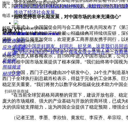
“独木不成林。”第三次参加链博会的国际商会秘书长约翰·
地址：北京市朝阳区望京SOHO
运河是人类的共同财富和精神家园，承载着人类互联互通
民，同时能够塑造全球供应链的伙伴关系，助力世界经济的复苏
推动了经济社会发展。
电话：400-6668888
“始终坚持在华长期发展，对中国市场的未来充满信心”
开幕式上，中国贸促会同与会工商界代表共同发布了《第三
邮箱：name@example.com
快速入口
引领发展，加快数智供应链发展，打造绿色可持续供应链，深
中国政府网
版权所有©能源与环境网
京ICP备2022004850号-2
汇聚媒体力量 书写时代篇章
清晰、创新引领更加突出，欢迎更多工商界朋友携手同行，以
自然资源部
网址：www.cnnyhj.com
古巴和中国是好朋友、好同志、好兄弟，这是我们共同追
应急管理部
美国康宁公司的展台面积达100平方米，展现了该公司的显
数字经济和知识产权等多个领域实现交流与合作，在高质
人民网
司相关负责人林春梅表示，自1980年进入中国市场以来，公司
新华网
长期扎根中国市场发展提供了根本保障。“我们始终将中国视
熊猫频道
在中国，西门子已构建由20个研发中心、24个生产制造基地
秘境之眼
西门子全球执行副总裁肖松表示，得益于完备的工业体系、巨
稳定至关重要。“我们将努力以数字化和低碳化技术助力中国企
扫码登录商城
“在当前全球贸易格局调整的背景下，建设开放包容、稳定高
庞大的市场规模、强大的产业基础与开放的营商环境，已成为
大的供应链支撑能力，这为跨国企业提供了稳定预期，增强企
（记者王慧、李墨、李欣怡、黄发红、李应齐、牟宗琮、