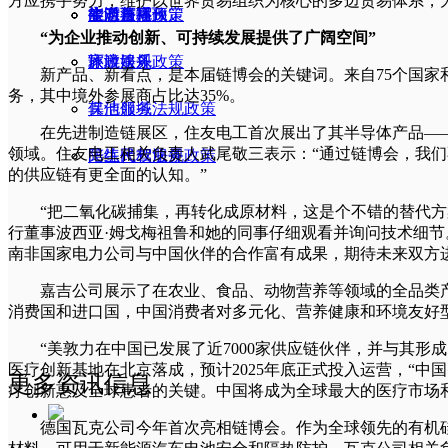
方应携手努力，维护以世界贸易组织为核心的多边贸易体系，
旅游餐宿预定
生态与环保
生活百科
实时直播
能源法规政策
“为企业推动创新、可持续发展提供了广阔空间”
家政服务
旅游娱乐
环境法规政策
新产品、新看点，是本届链博会的关键词。来自75个国家和
务，其中境外参展商占比达35%。
保洁服务
其他领域法规政策
在先进制造链展区，住友电工首次展出了其半导体产品——
领域。住友电工相关负责人武尾敬三表示：“通过链博会，我
陪练代驾服务
民生民权法规政策
的供应链有更全面的认知。”
“把二氧化碳捕集，再转化成原材料，这是个不错的替代方案
行董事波西亚·姆戈梅祖鲁和她的同事仔细观看并询问技术细
南非国家电力公司与中国伙伴的合作富有成果，期待未来双方
嘉吉公司展示了在农业、食品、动物营养等领域的全品类产
消费国和进口国，中国消费者对多元化、营养健康和环境友好型
“美敦力在中国已发展了近7000家供应链伙伴，并与其形成
医疗创新基地在北京落成，预计2025年底正式投入运营，“
更多资讯信息
疗创新惠及全球患者的关键。中国将成为全球最大的医疗市场
德国瓦克公司今年首次亮相链博会。作为全球领先的有机硅