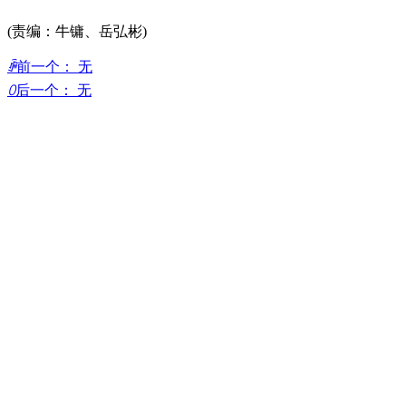
(责编：牛镛、岳弘彬)
ꄴ
前一个：
无
ꄲ
后一个：
无