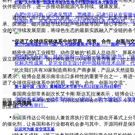
材料，可用于新能源汽车电池安全和隔热防护。瓦克公司相关
拦截“天外来客” 我国发布首次近地小行星防御任务方案设想
伙伴密切合作，进一步推动新能源汽车持续、健康发展。”
合肥9月5日电（记者吴慧珺、贾稀荃）记者5日从在安
通用电气医疗是第三次参展，与中国供应商一起集中展出了C
防御任务，并发布首次近地小行星防御任务方案设想，任务
承、探测器、磁共振超导线和超声电路板等国产核心零部件。
业的可持续发展层面，将绿色生态的最新实践融入产业链的各
“促进了全球供应链体系中的贸易、投资、合作、创新与交
第三代核电锚定100%国产化,向国际最高水平赶超—— “国和一号”的
精密先进的工业模型、动作灵敏的“机器人总动员”、屏幕伸
两组数字合起来，就是“国和一号”的一份亮眼“简历”。
设立新品发布展区。预计将有超过100项首发首秀首展，比上届
化标志性成果，是完全自主设计的中国核电技术品牌，代
“此次我们共有30家制造商和生产商参展，产品从天然提取
莱表示，链博会是展示南非出口多样性的重要平台之一，将进
进了全球供应链体系中的贸易、投资、合作、创新与交流”。
第十届中国（安庆）黄梅戏艺术节将于9月22日至10月8日举行
泰国商业部常务副次长艾卡阐·斯达瓦拉澜表示，链博会让各
北京9月4日电 （记者韦衍行）9月3日，第十届中国（安
应链，更在为未来的繁荣、可持续发展和合作打下基础。今天
能源与环境网
在安庆市举行。
的发展。”
美国英伟达公司创始人兼首席执行官黄仁勋在开幕式上分享了
的催化剂，让各国和各行业都有机会参与其中。开源同样是保
以运河为媒 促交流互鉴