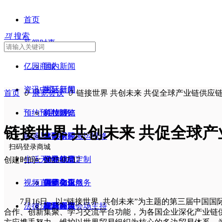
首页
끠
搜索
新闻时事
亿园商城
国内新闻
资讯中心
国际新闻
生活日用
首页
ꄲ
展览会议
ꄲ
链接世界 共创未来 共促全球产业链供应
预约预定服务
美妆服饰
科技博览
链接世界 共创未来 共促全球
能源与环保
文旅书画
体育财经
水电家装搬运维修
扫码登录商城
生活天地
健身保健
行业动态
个性礼品定制
世界能源
创建时间：
2025-07-17
视频直播
电子化工
展览会议
厨师御厨服务
人类与自然
传承文化
7月16日，以“链接世界 共创未来”为主题的第三届中国国
法律法规
家具家装
庆典会议会场主持
能源利用
宜居环境
视频播放
合作、创新集聚、学习交流平台功能，为各国企业深化产业链