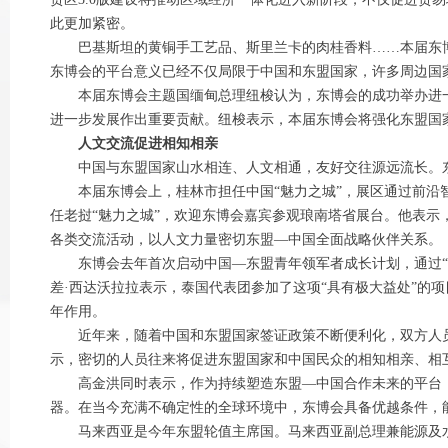
此更加紧密。
巴基斯坦的黄铜手工艺品、斯里兰卡的肉桂香料……本届东博会
东博会的平台意义已经不仅局限于中国和东盟国家，许多周边国
本届东博会主题国缅甸总理纽梭认为，东博会的成功举办进一
进一步发展作出重要贡献。纽梭表示，本届东博会将强化东盟国
人文交流促进相知相亲
中国与东盟国家山水相连、人文相通，友好交往源远流长。东
本届东博会上，桂林市担任中国“魅力之城”，展区通过前沿智
任老挝“魅力之城”，欢迎东博会嘉宾参观琅南塔省展台。他表示
各类交流活动，以人文力量密切东盟—中国全面战略伙伴关系。
东博会去年首次启动中国—东盟青年领军者成长计划，通过“对
差·西达沃拉拉表示，泰国代表团参加了这项“具有极大益处”的
年作用。
近年来，随着中国和东盟国家签证政策不断便利化，双方人员交流交
示，密切的人员往来将促进东盟国家和中国民众的相知相亲、相
高金洪同时表示，作为持续塑造东盟—中国合作未来的平台，东
器。在当今充满不确定性的全球环境中，东博会具备优越条件，
马来西亚是今年东盟轮值主席国。马来西亚副总理兼能源及水