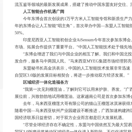
流互鉴等领域的最新发展成果，搭建了推动中国东盟友好交往、
人工智能合作机遇广阔
今年东博会首次创设的1万平方米人工智能专馆和新质生产力专
年的东博会让人工智能“唱主角”，首次举办中国—东盟人工智能
50%。
印度尼西亚人工智能初创企业AiSensum今年首次参加东博
市场、拓展合作提供了重要平台。“中国人工智能技术处于领先
“东博会增进了我们与中国企业的相互了解。我们和中国北投
发合作，服务马中两国人民。”马来西亚MYEG集团市场经理郭
东盟秘书长高金洪表示，中国的人工智能技术发展非常迅速，
自贸区3.0版的发展目标相契合，将进一步推动双方经济发展。”
区域经济一体化造福各方
“我第一次见到榴莲油，了解到它可以用来护肤、养发。”广西
展位前，兴致勃勃地试用榴莲油。这家越南公司是首次参加东博
去年，马来西亚榴莲大哥有限公司的猫山王榴莲冰淇淋获得东
随着中国—马来西亚钦州产业园建设不断推进，广西加速构建跨
国经济联系日益密切，对于双方企业而言都是巨大发展机遇。
“尽管全球经济存在不确定性，东盟与中国依然互为最大贸易伙
贸区3.0版建设将推动区域经济一体化进入新阶段，不仅促进贸