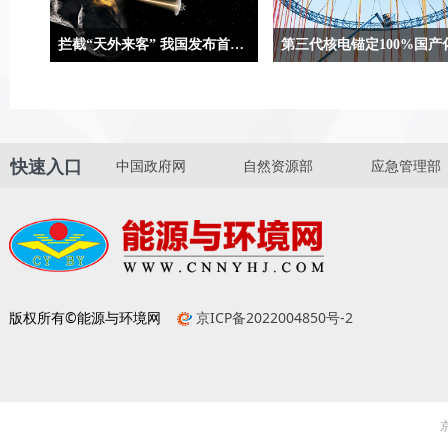
拦截“天外来客” 我国发布首次近地小行星防御任务方案设想
合肥9月5日电（记者吴慧珺、贾稀
两组数字合起来，就是“国和一
荃）记者5日从在安徽省黄山市举办
一份亮眼“简历”。“国和一号”
的第二届深空探测（天都）国际会议
国家重大科技专项“大型先进压
上获悉，我国正在策划实施首次近地
及高温气冷堆核电站”开发的三
快速入口
中国政府网
自然资源部
应急管理部
小行星防御任务，并发布首次近地小
电自主化标志性成果，是完全
行星防御任务方案设想，任务计划选
计的中国核电技术品牌，代表
用“伴飞+动能撞击+伴飞”模式。
电技术的先进水平。
版权所有©能源与环境网
京ICP备2022004850号-2
京