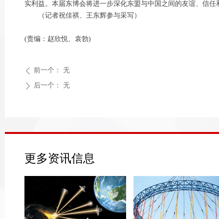
实利益。本届东博会将进一步深化东盟与中国之间的友谊、信任
（记者祝佳祺、王东辉参与采写）
(责编：赵欣悦、袁勃)
前一个：
无
ꄴ
后一个：
无
ꄲ
更多资讯信息