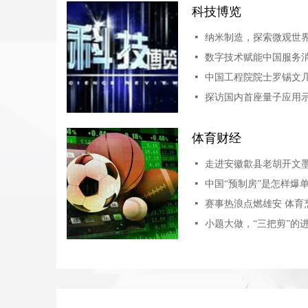
科技博览
넷
纳米制造，探索微观世
넷
数字技术赋能中国服务
넷
넷
体育财经
넷
넷
中国“预制房”是怎样爆
넷
赛事热浪点燃雄安 体育
넷
小题大做，“三把剪”的