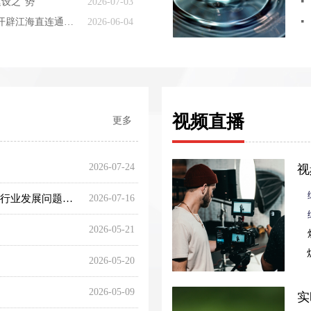
设之“势”
2026-07-03
넷
平陆运河全线通水 西南开辟江海直连通道 字体： 小 中 大 分享到：
2026-06-04
넷
视频直播
更多
2026-07-24
视
新修订的商标法明年1月1日起施行，着力破解困扰行业发展问题—— 彰显商标不是“藏品”而是“用品”
2026-07-16
2026-05-21
2026-05-20
2026-05-09
实