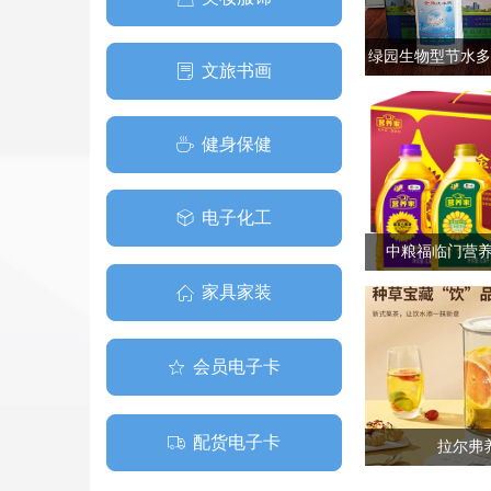
绿园生物型节水多
文旅书画
ꂓ
健身保健
ꄘ
电子化工
ꁦ
中粮福临门营养
家具家装
ꀇ
会员电子卡
ꄃ
配货电子卡
ꄉ
拉尔弗