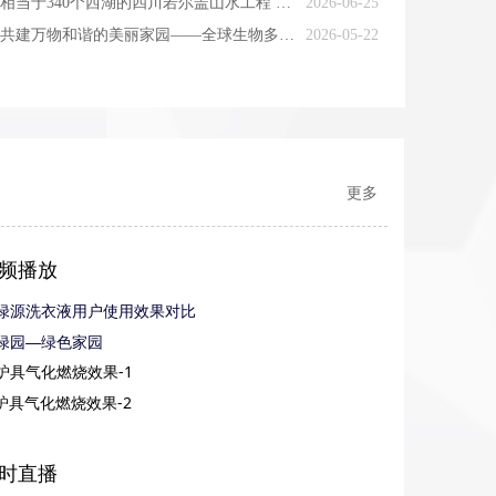
相当于340个西湖的四川若尔盖山水工程 背后是一场生态攻坚战
2026-06-25
共建万物和谐的美丽家园——全球生物多样性保护的中国贡献
2026-05-22
更多
频播放
绿源洗衣液用户使用效果对比
绿园—绿色家园
炉具气化燃烧效果-1
炉具气化燃烧效果-2
时直播