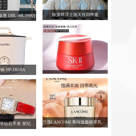
恒源祥浮士德天丝四件套
 DBL-ML3S001
 HP-D618A
兰蔻LANCOME菁纯臻颜精萃乳霜60ml
PHIRESTE翡拉蒂钻石手表 世纪之星（红色）PH8833B