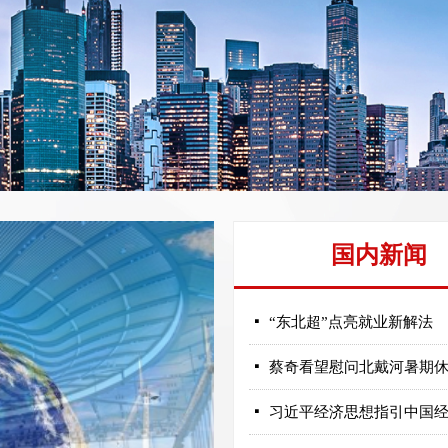
国内新闻
넷
“东北超”点亮就业新解法
넷
蔡奇看望慰问北戴河暑期
넷
习近平经济思想指引中国