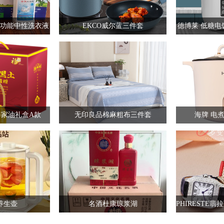
功能中性洗衣液
EKCO威尔蓝三件套
德博莱 低糖电饭煲
家油礼盒A款
无印良品棉麻粗布三件套
海牌 电煮锅
养生壶
名酒杜康琼浆湖