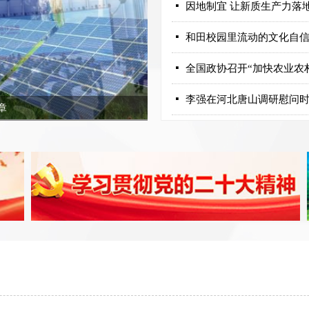
넷
因地制宜 让新质生产力落
넷
和田校园里流动的文化自
넷
全国政协召开“加快农业农
넷
章
探访3名数控操作工如