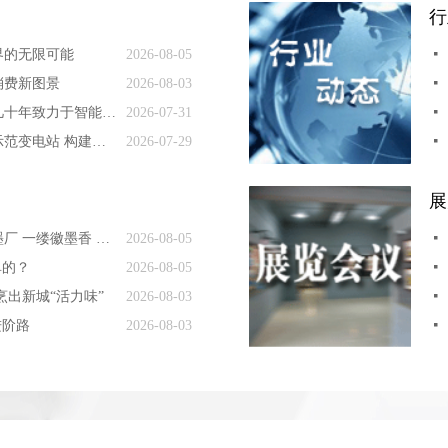
行
界的无限可能
2026-08-05
넷
消费新图景
2026-08-03
넷
中国工程院院士罗锡文几十年致力于智能农机研发—— “泥腿”院士办起智慧农场
2026-07-31
넷
探访国内首座量子应用示范变电站 构建新型电力系统，有套“量子方案”
2026-07-29
넷
展
走进安徽歙县老胡开文墨厂 一缕徽墨香 玩转新消费
2026-08-05
넷
单的？
2026-08-05
넷
烹出新城“活力味”
2026-08-03
넷
进阶路
2026-08-03
넷