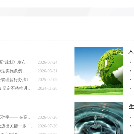
人
五”规划》发布
2026-07-24
넷
源法实施条例
2026-05-21
넷
《抽水蓄能电站开发建设管理暂行办法》印发
2025-02-09
넷
深入学习贯彻落实能源法 坚定不移推进能源行业高质量发展
2024-11-28
넷
内蒙古风电场叶片维修工孙宇—— 在高空为风机做“微创手术”
2026-07-20
넷
我国空间太阳能电站建设迈出关键一步 “逐日”蹄疾，电从太空来
2026-07-20
넷