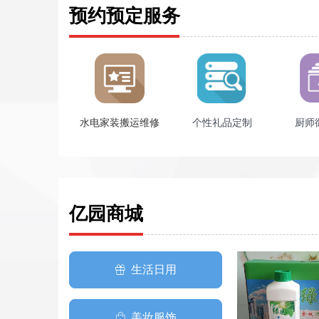
预约预定服务
水电家装搬运维修
个性礼品定制
厨师
亿园商城
生活日用
ꁠ
美妆服饰
ꂆ